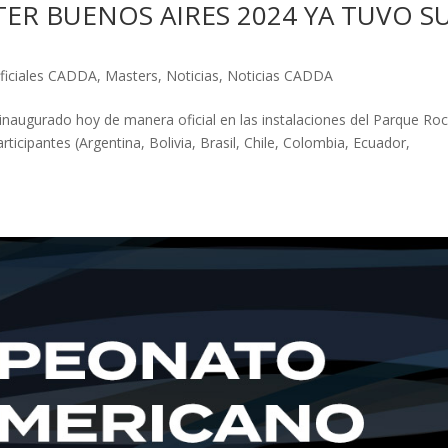
ER BUENOS AIRES 2024 YA TUVO S
iciales CADDA
,
Masters
,
Noticias
,
Noticias CADDA
naugurado hoy de manera oficial en las instalaciones del Parque Roc
icipantes (Argentina, Bolivia, Brasil, Chile, Colombia, Ecuador,