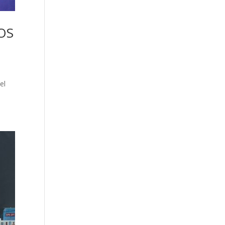
OS
el