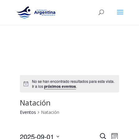
No se han encontrado resultados para esta vista.
Ir a los
próximos eventos
.
Natación
Eventos
Natación
Navegació
Navega
2025-09-01
Buscar